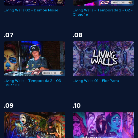
Living Walls 02 - Demon Noise
Living Walls - Temporada 2 - 02 -
Choiq´e
.07
.08
Living Walls - Temporada 2 - 03 -
Living Walls 01 - Flor Parra
Eduar DG
.09
.10