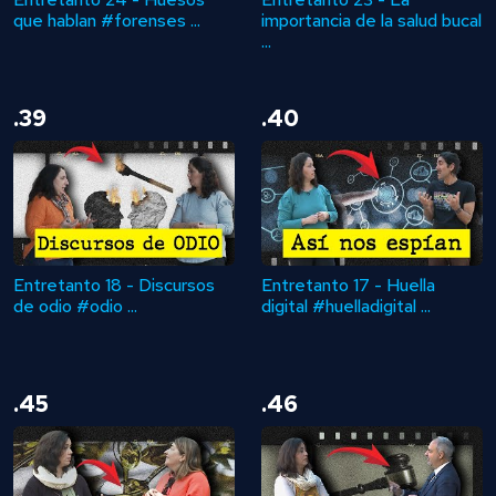
que hablan #forenses ...
importancia de la salud bucal
...
.39
.40
Entretanto 18 - Discursos
Entretanto 17 - Huella
de odio #odio ...
digital #huelladigital ...
.45
.46