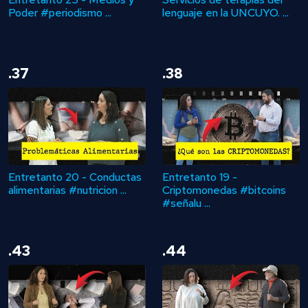
Poder #periodismo ...
lenguaje en la UNCUYO. ...
.37
.38
Entretanto 20 - Conductas
Entretanto 19 -
alimentarias #nutricion ...
Criptomonedas #bitcoins
#señalu ...
.43
.44