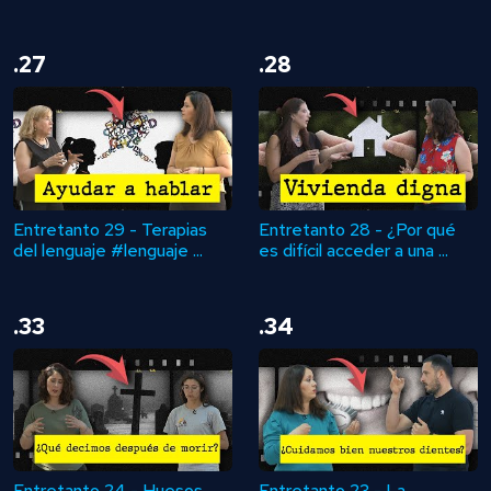
.27
.28
Entretanto 29 - Terapias
Entretanto 28 - ¿Por qué
del lenguaje #lenguaje ...
es difícil acceder a una ...
.33
.34
Entretanto 24 - Huesos
Entretanto 23 - La